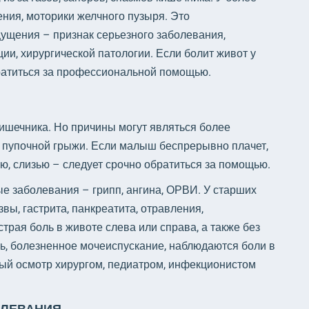
ия, моторики желчного пузыря. Это
ущения – признак серьезного заболевания,
и, хирургической патологии. Если болит живот у
обратиться за профессиональной помощью.
ишечника. Но причины могут являться более
 пупочной грыжи. Если малыш беспрерывно плачет,
вью, слизью – следует срочно обратиться за помощью.
е заболевания – грипп, ангина, ОРВИ. У старших
вы, гастрита, панкреатита, отравления,
страя боль в животе слева или справа, а также без
пь, болезненное мочеиспускание, наблюдаются боли в
ный осмотр хирургом, педиатром, инфекционистом