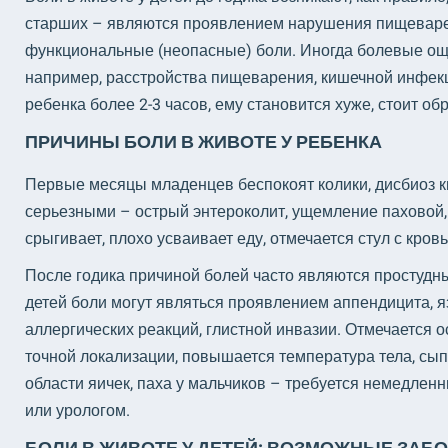
старших – являются проявлением нарушения пищеварен
функциональные (неопасные) боли. Иногда болевые ощ
например, расстройства пищеварения, кишечной инфекци
ребенка более 2-3 часов, ему становится хуже, стоит 
ПРИЧИНЫ БОЛИ В ЖИВОТЕ У РЕБЕНКА
Первые месяцы младенцев беспокоят колики, дисбиоз к
серьезными – острый энтероколит, ущемление паховой,
срыгивает, плохо усваивает еду, отмечается стул с кро
После годика причиной болей часто являются простудны
детей боли могут являться проявлением аппендицита, яз
аллергических реакций, глистной инвазии. Отмечается о
точной локализации, повышается температура тела, сы
области яичек, паха у мальчиков – требуется немедлен
или урологом.