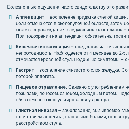
Болезненные ощущения часто свидетельствуют о разви
Аппендицит
– воспаление придатка слепой кишки. 
боли отмечаются в околопупочной области, затем б
может сопровождаться следующими симптомами – в
При подозрении на аппендицит обязательна госпит
Кишечная инвагинация
– внедрение части кишечни
непроходимость. Наблюдается от 4 месяцев до 2-х л
отмечается кровяной стул. Подобные симптомы – си
Гастрит
– воспаление слизистого слоя желудка. С
потерей аппетита.
Пищевое отравление.
Связано с употреблением н
позывами, поносом, ознобом, холодным потом. Подоб
обязательного консультирования у доктора.
Глистная инвазия
– заболевание, вызываемое глис
отсутствием аппетита, головными болями, головокр
расстройством стула.