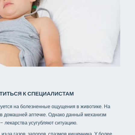
АТИТЬСЯ К СПЕЦИАЛИСТАМ
луется на болезненные ощущения в животике. На
в домашней аптечке. Однако данный механизм
 – лекарства усугубляют ситуацию.
 из-за газов, запоров, спазмов кишечника. У более