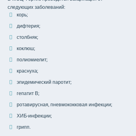
следующих заболеваний:
корь;
дифтерия;
столбняк;
коклюш;
полиомиелит;
краснуха;
эпидемический паротит;
гепатит В;
ротавирусная, пневмококковая инфекции;
ХИБ-инфекции;
грипп.