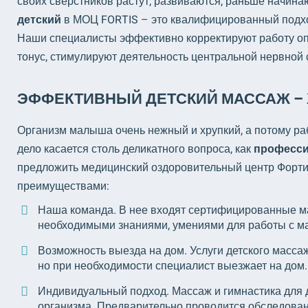
своих сверстников растут, развиваются, раньше начинаю
детский
в МОЦ FORTIS – это квалифицированный подхо
Наши специалисты эффективно корректируют работу оп
тонус, стимулируют деятельность центральной нервной 
ЭФФЕКТИВНЫЙ ДЕТСКИЙ МАССАЖ – 
Организм малыша очень нежный и хрупкий, а потому раб
дело касается столь деликатного вопроса, как
професс
предложить медицинский оздоровительный центр Форт
преимуществами:
Наша команда. В нее входят сертифицированные м
необходимыми знаниями, умениями для работы с м
Возможность выезда на дом. Услуги детского масс
но при необходимости специалист выезжает на дом.
Индивидуальный подход. Массаж и гимнастика для д
организма. Предварительно проводится обследовани