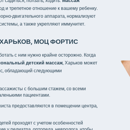
т садиться, ползать, ходить.
Массаж
д и трепетное отношение к вашему ребенку.
орно-двигательного аппарата, нормализуют
системы, а также укрепляют иммунитет.
ХАРЬКОВ, МОЦ ФОРТИС
отать с ним нужно крайне осторожно. Когда
иональный
детский массаж
, Харьков может
ис, обладающий следующими
ассажисты с большим стажем, со всеми
аленькими пациентами.
ажиста предоставляются в помещении центра,
етей проходят с учетом особенностей
е у педиатра, ортопеда, невролога, чтобы