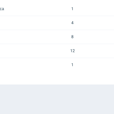
са
1
4
8
12
1