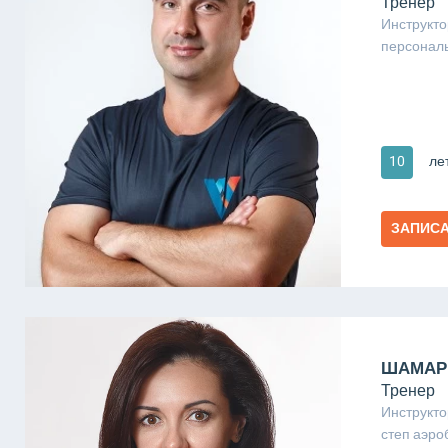
Тренер
Инструкто
персонал
10
ле
ЗАПИС
ШАМАР
Тренер
Инструкто
степ аэро