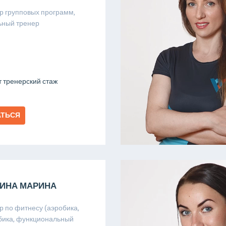
р групповых программ,
ьный тренер
т тренерский стаж
АТЬСЯ
ИНА МАРИНА
р по фитнесу (аэробика,
бика, функциональный