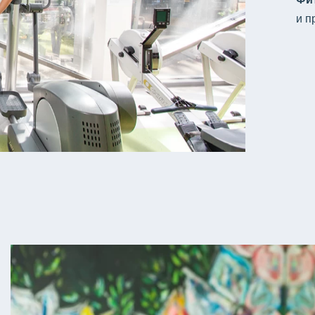
Фи
и п