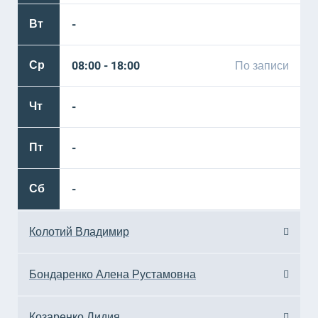
Вт
-
Ср
08:00 - 18:00
По записи
Чт
-
Пт
-
Сб
-
Колотий Владимир
Пн
-
Бондаренко Алена Рустамовна
Вт
09:00 - 15:00
По записи
Пн
14:00 - 18:00
По записи
Козаренко Лидия