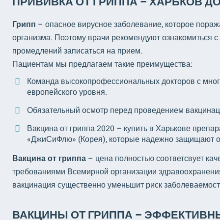
ПРИВИВКА ОТ ГРИППА – ХАРЬКОВ 
Грипп
– опасное вирусное заболевание, которое пораж
организма. Поэтому врачи рекомендуют ознакомиться с г
промедлений записаться на прием.
Пациентам мы предлагаем такие преимущества:
Команда высокопрофессиональных докторов с мног
европейского уровня.
Обязательный осмотр перед проведением вакцинац
Вакцина от гриппа 2020 – купить в Харькове препа
«ДжиСиФлю» (Корея), которые надежно защищают о
Вакцина от гриппа
– цена полностью соответсвует каче
требованиями Всемирной организации здравоохранения
вакцинация существенно уменьшит риск заболеваемост
ВАКЦИНЫ ОТ ГРИППА – ЭФФЕКТИВН