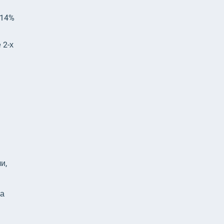
 14%
 2-х
и,
на