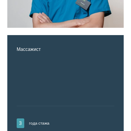
Массажист
3
года стажа